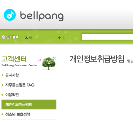
2.
화
1
3.
GG
31